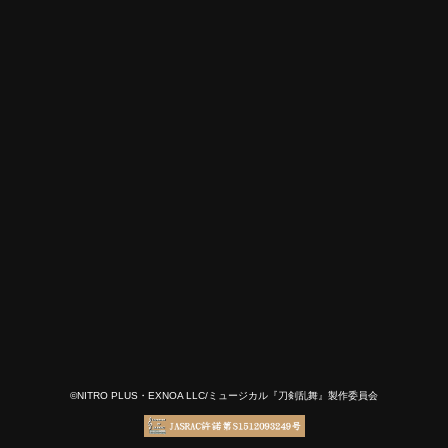
©NITRO PLUS・EXNOA LLC/ミュージカル『刀剣乱舞』製作委員会