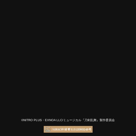
©NITRO PLUS・EXNOA LLC/ミュージカル『刀剣乱舞』製作委員会